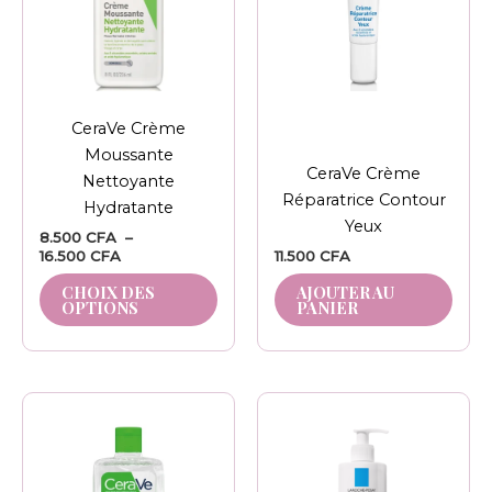
variations.
Les
options
peuvent
être
CeraVe Crème
choisies
Moussante
sur
CeraVe Crème
Nettoyante
la
Réparatrice Contour
Hydratante
page
Yeux
8.500
CFA
–
du
16.500
CFA
11.500
CFA
produit
CHOIX DES
AJOUTER AU
OPTIONS
PANIER