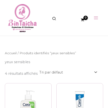
Aller
au
contenu
Accueil
/ Produits identifiés “yeux sensibles”
yeux sensibles
4 résultats affichés
Plage
Ce
de
produit
prix :
8.500 CFA
a
à
plusieurs
16.500 CFA