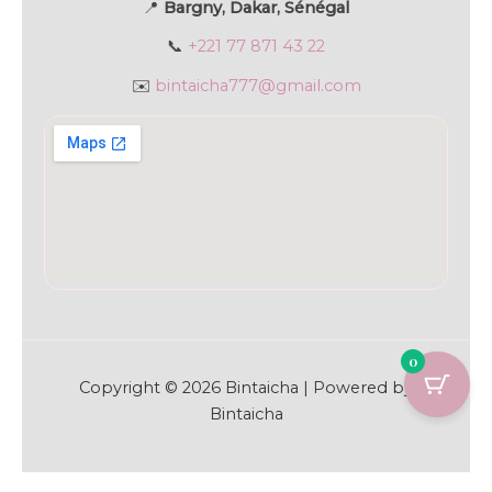
📍
Bargny, Dakar, Sénégal
📞
+221 77 871 43 22
✉️
bintaicha777@gmail.com
0
Copyright © 2026 Bintaicha | Powered by
Bintaicha