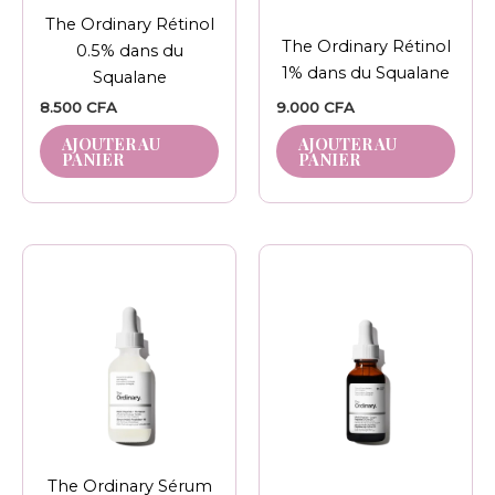
The Ordinary Rétinol
The Ordinary Rétinol
0.5% dans du
1% dans du Squalane
Squalane
8.500
CFA
9.000
CFA
AJOUTER AU
AJOUTER AU
PANIER
PANIER
Plage
Ce
de
produit
prix :
17.500 CFA
a
à
plusieurs
24.500 CFA
variations.
Les
options
peuvent
être
The Ordinary Sérum