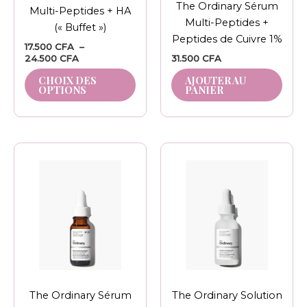
choisies
The Ordinary Sérum
Multi-Peptides + HA
sur
Multi-Peptides +
(« Buffet »)
la
Peptides de Cuivre 1%
17.500
CFA
–
page
24.500
CFA
31.500
CFA
du
CHOIX DES
AJOUTER AU
produit
OPTIONS
PANIER
The Ordinary Sérum
The Ordinary Solution