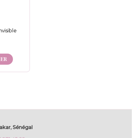
nvisible
IER
akar, Sénégal