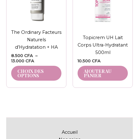
Les
options
peuvent
être
The Ordinary Facteurs
choisies
Topicrem UH Lait
Naturels
sur
Corps Ultra-Hydratant
d’Hydratation + HA
la
500ml
8.500
CFA
–
page
13.000
CFA
10.500
CFA
du
CHOIX DES
AJOUTER AU
produit
OPTIONS
PANIER
Accueil