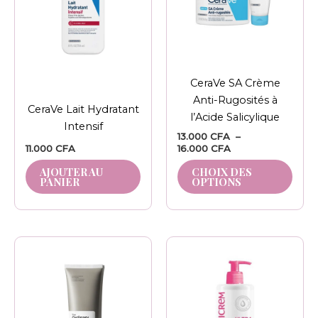
varia
Les
opti
peuv
être
CeraVe SA Crème
chois
Anti-Rugosités à
sur
CeraVe Lait Hydratant
l’Acide Salicylique
la
Intensif
13.000
CFA
–
pag
11.000
CFA
16.000
CFA
du
AJOUTER AU
CHOIX DES
prod
PANIER
OPTIONS
Plage
Ce
de
produit
prix :
8.500 CFA
a
à
plusieurs
13.000 CFA
variations.