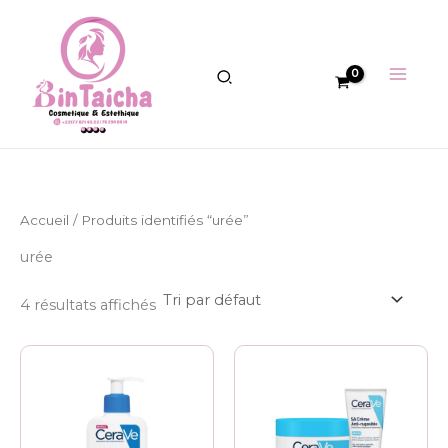
Aller
au
contenu
Accueil
/ Produits identifiés “urée”
urée
4 résultats affichés
Plage
Ce
de
prod
prix :
13.000 CFA
a
à
plusi
16.000 CFA