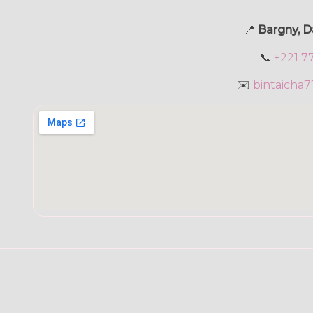
📍
Bargny, D
📞
+221 7
✉️
bintaicha