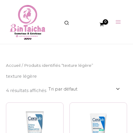
Aller
au
contenu
Accueil
/ Produits identifiés “texture légère”
texture légère
4 résultats affichés
Plage
Ce
de
produit
prix :
6.500 CFA
a
à
plusieurs
8.500 CFA