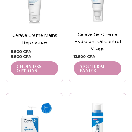
variations.
Les
options
peuvent
être
CeraVe Gel-Crème
CeraVe Crème Mains
choisies
Hydratant Oil Control
Réparatrice
sur
Visage
la
6.500
CFA
–
8.500
CFA
13.500
CFA
page
du
CHOIX DES
AJOUTER AU
OPTIONS
PANIER
produit
Plage
Ce
de
produit
prix :
10.000 CFA
a
à
plusieurs
13.000 CFA
variations.
Les