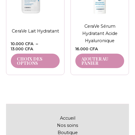
options
peuvent
être
CeraVe Sérum
choisies
CeraVe Lait Hydratant
Hydratant Acide
sur
Hyaluronique
la
10.000
CFA
–
13.000
CFA
16.000
CFA
page
du
CHOIX DES
AJOUTER AU
OPTIONS
PANIER
produit
Accueil
Nos soins
Boutique