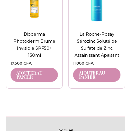
Bioderma
La Roche-Posay
Photoderm Brume
Sérozinc Soluté de
Invisible SPF50+
Sulfate de Zinc
150ml
Assainissant Apaisant
17.500
CFA
11.000
CFA
AJOUTER AU
AJOUTER AU
PANIER
PANIER
Accueil