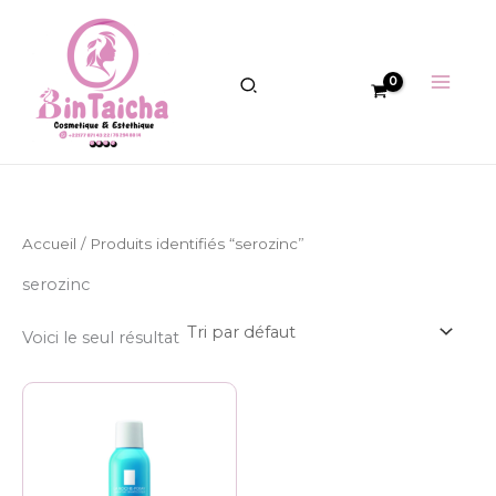
Aller
au
contenu
Accueil
/ Produits identifiés “serozinc”
serozinc
Voici le seul résultat