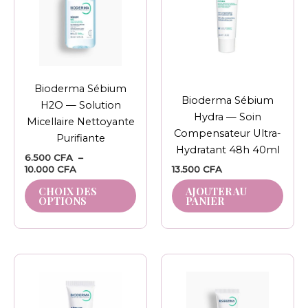
10.000 CFA
variations.
Les
options
peuvent
être
Bioderma Sébium
choisies
Bioderma Sébium
H2O — Solution
sur
Hydra — Soin
Micellaire Nettoyante
la
Compensateur Ultra-
Purifiante
page
Hydratant 48h 40ml
6.500
CFA
–
du
10.000
CFA
13.500
CFA
produit
CHOIX DES
AJOUTER AU
OPTIONS
PANIER