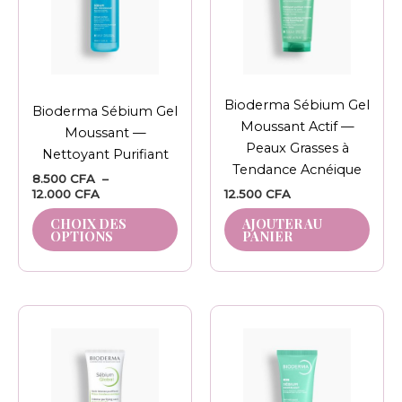
variations.
Les
options
peuvent
être
Bioderma Sébium Gel
Bioderma Sébium Gel
choisies
Moussant Actif —
Moussant —
sur
Peaux Grasses à
Nettoyant Purifiant
la
Tendance Acnéique
page
8.500
CFA
–
12.000
CFA
12.500
CFA
du
produit
CHOIX DES
AJOUTER AU
OPTIONS
PANIER