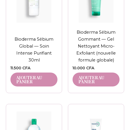
Bioderma Sébium
Bioderma Sébium
Gommant — Gel
Global — Soin
Nettoyant Micro-
Intense Purifiant
Exfoliant (nouvelle
30ml
formule globale)
11.500
CFA
10.000
CFA
AJOUTER AU
AJOUTER AU
PANIER
PANIER
Plage
Ce
de
produit
prix :
6.500 CFA
a
à
plusieurs