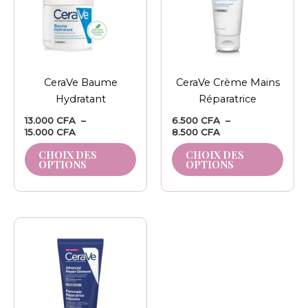
variations.
varia
Les
Les
options
opti
peuvent
peuv
être
être
CeraVe Baume
CeraVe Crème Mains
choisies
chois
Hydratant
Réparatrice
sur
sur
la
la
13.000
CFA
–
6.500
CFA
–
15.000
CFA
8.500
CFA
page
pag
du
du
CHOIX DES
CHOIX DES
OPTIONS
OPTIONS
produit
prod
Plage
Ce
de
produit
prix :
6.000 CFA
a
à
plusieurs
8.000 CFA
variations.
Les