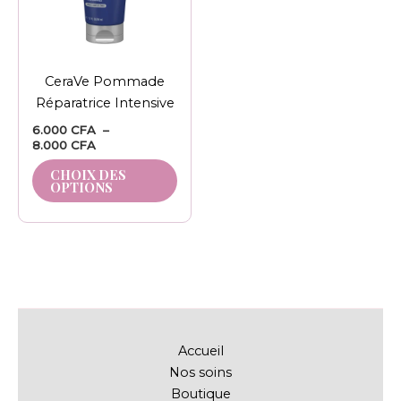
options
peuvent
être
CeraVe Pommade
choisies
Réparatrice Intensive
sur
la
6.000
CFA
–
8.000
CFA
page
du
CHOIX DES
OPTIONS
produit
Accueil
Nos soins
Boutique