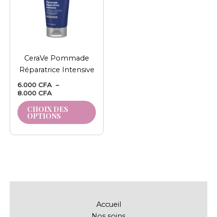
variations.
Les
options
peuvent
être
CeraVe Pommade
choisies
Réparatrice Intensive
sur
la
6.000
CFA
–
8.000
CFA
page
du
CHOIX DES
OPTIONS
produit
Accueil
Nos soins