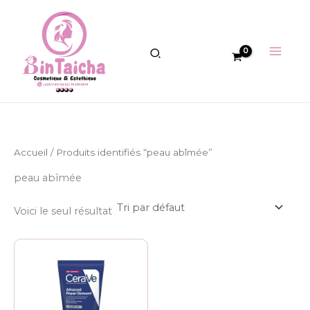
Aller
au
contenu
Accueil
/ Produits identifiés “peau abîmée”
peau abîmée
Voici le seul résultat
Plage
Ce
de
produit
prix :
6.000 CFA
a
à
plusieurs
8.000 CFA