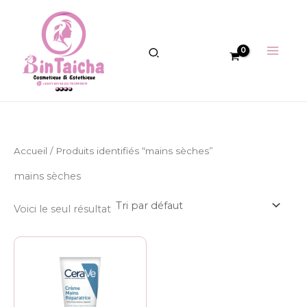
Aller
au
contenu
Accueil
/ Produits identifiés “mains sèches”
mains sèches
Voici le seul résultat
Plage
Ce
de
produit
prix :
6.500 CFA
a
à
plusieurs
8.500 CFA