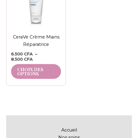
variations.
Les
options
peuvent
être
CeraVe Crème Mains
choisies
Réparatrice
sur
la
6.500
CFA
–
8.500
CFA
page
du
CHOIX DES
OPTIONS
produit
Accueil
Nos soins