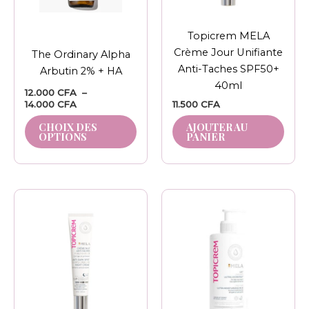
peuvent
être
Topicrem MELA
choisies
Crème Jour Unifiante
The Ordinary Alpha
sur
Anti-Taches SPF50+
Arbutin 2% + HA
la
40ml
page
12.000
CFA
–
14.000
CFA
11.500
CFA
du
produit
CHOIX DES
AJOUTER AU
OPTIONS
PANIER