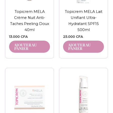
Topicrem MELA
Topicrem MELA Lait
Crème Nuit Anti-
Unifiant Ultra-
Taches Peeling Doux
Hydratant SPF15
40ml
500ml
13.000
CFA
25.000
CFA
AJOUTER AU
AJOUTER AU
PANIER
PANIER