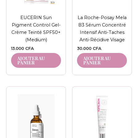
EUCERIN Sun
La Roche-Posay Mela
Pigment Control Gel-
B3 Sérum Concentré
Crème Teinté SPF50+
Intensif Anti-Taches
(Medium)
Anti-Récidive Visage
13.000
CFA
30.000
CFA
AJOUTER AU
AJOUTER AU
PANIER
PANIER
Plage
Ce
de
produit
prix :
12.000 CFA
a
à
plusieurs
14.000 CFA
variations.
Les
options