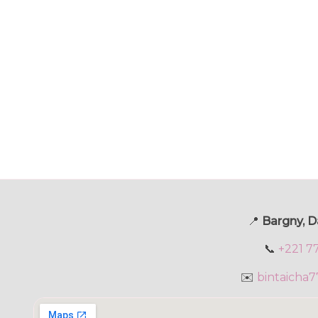
📍
Bargny, D
📞
+221 7
✉️
bintaicha