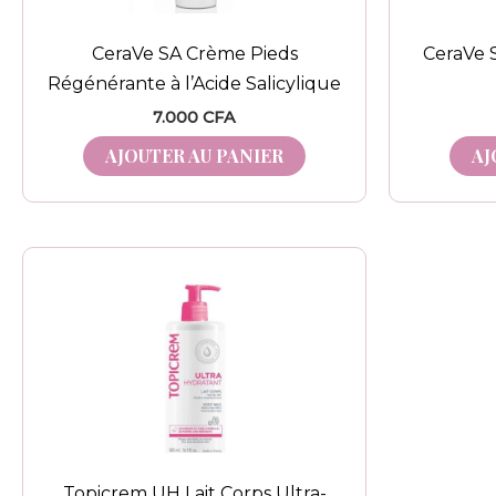
CeraVe SA Crème Pieds
CeraVe 
Régénérante à l’Acide Salicylique
7.000
CFA
AJOUTER AU PANIER
AJ
Topicrem UH Lait Corps Ultra-