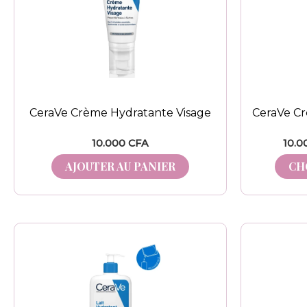
CeraVe Crème Hydratante Visage
CeraVe C
10.000
CFA
10.0
AJOUTER AU PANIER
CH
Plage
Ce
de
produit
prix :
10.000 CFA
a
à
plusieurs
13.000 CFA
variations.