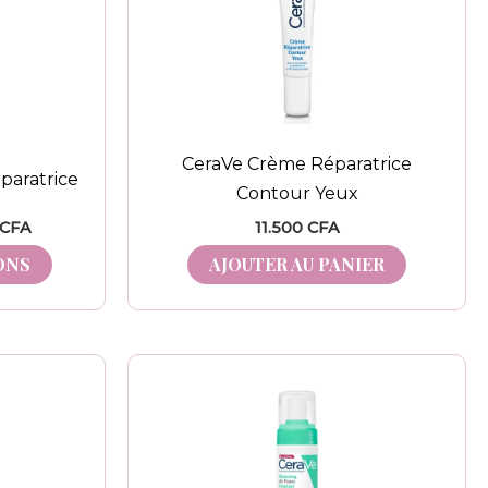
à
plusieurs
8.500 CFA
variations.
Les
options
peuvent
CeraVe Crème Réparatrice
être
paratrice
Contour Yeux
choisies
CFA
11.500
CFA
sur
la
ONS
AJOUTER AU PANIER
page
du
produit