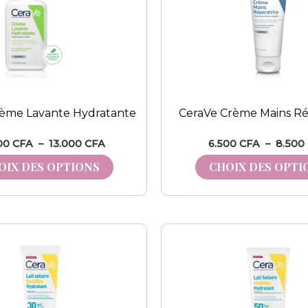
à
plusieurs
13.000 CFA
variations.
Les
options
peuvent
être
rème Lavante Hydratante
CeraVe Crème Mains Ré
choisies
00
CFA
–
13.000
CFA
6.500
CFA
–
8.500
sur
la
OIX DES OPTIONS
CHOIX DES OPTI
page
du
produit