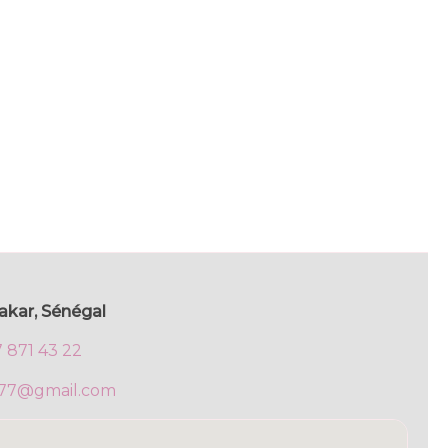
akar, Sénégal
7 871 43 22
777@gmail.com