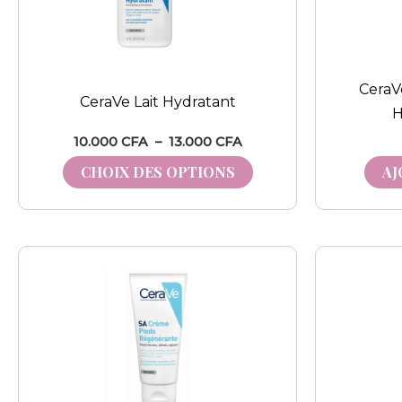
Les
options
peuvent
CeraVe
être
CeraVe Lait Hydratant
H
choisies
10.000
CFA
–
13.000
CFA
sur
la
CHOIX DES OPTIONS
AJ
page
du
produit