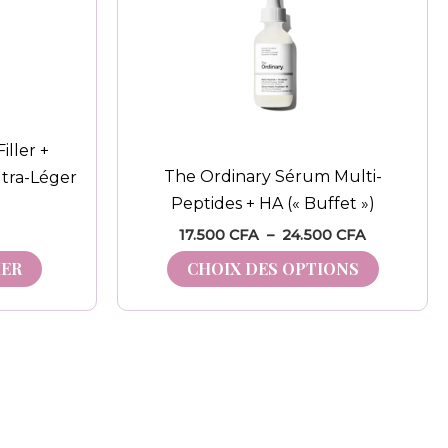
à
plusieur
24.500 CF
variation
Les
options
peuvent
ller +
être
The Ordinary Sérum Multi-
ltra-Léger
choisies
Peptides + HA (« Buffet »)
sur
17.500
CFA
–
24.500
CFA
la
page
IER
CHOIX DES OPTIONS
du
produit