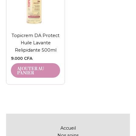
Topicrem DA Protect
Huile Lavante
Relipidante 500ml
9.000
CFA
AJOUTER AU
PANIER
Accueil
Nos soins