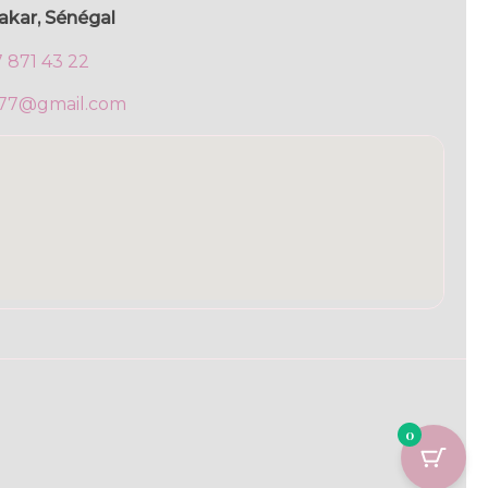
akar, Sénégal
7 871 43 22
777@gmail.com
0