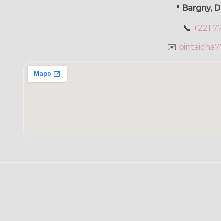
📍
Bargny, D
📞
+221 7
✉️
bintaicha