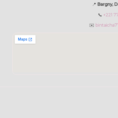
📍
Bargny, D
📞
+221 7
✉️
bintaicha