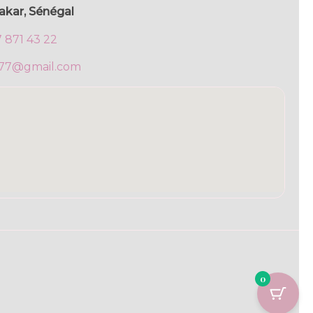
akar, Sénégal
7 871 43 22
777@gmail.com
0