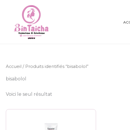
Aller
au
contenu
AC
Accueil
/ Produits identifiés “bisabolol”
bisabolol
Voici le seul résultat
Plage
Ce
de
produit
prix :
8.000 CFA
a