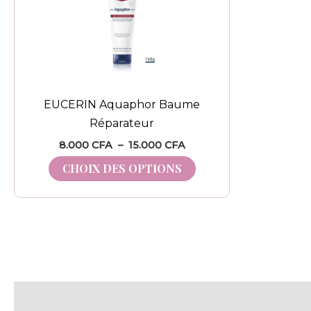
à
plusieurs
15.000 CFA
variations.
Les
options
peuvent
EUCERIN Aquaphor Baume
être
Réparateur
choisies
8.000
CFA
–
15.000
CFA
sur
la
CHOIX DES OPTIONS
page
du
produit