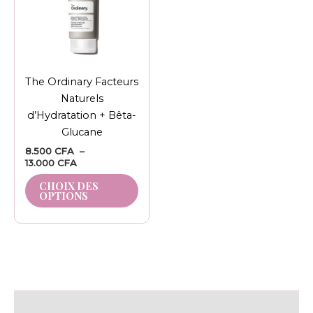
variations.
Les
options
peuvent
être
The Ordinary Facteurs
choisies
Naturels
sur
d’Hydratation + Bêta-
la
Glucane
page
8.500
CFA
–
du
13.000
CFA
produit
CHOIX DES
OPTIONS