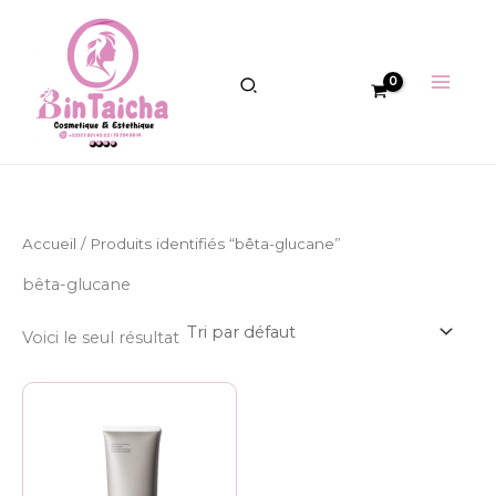
Aller
au
contenu
Accueil
/ Produits identifiés “bêta-glucane”
bêta-glucane
Voici le seul résultat
Plage
Ce
de
produit
prix :
8.500 CFA
a
à
plusieurs
13.000 CFA