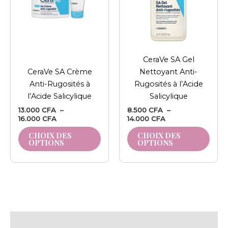
variations.
varia
Les
Les
options
opti
peuvent
peuv
être
être
CeraVe SA Gel
choisies
chois
CeraVe SA Crème
Nettoyant Anti-
sur
sur
Anti-Rugosités à
Rugosités à l’Acide
la
la
l’Acide Salicylique
Salicylique
page
pag
13.000
CFA
–
8.500
CFA
–
du
du
16.000
CFA
14.000
CFA
produit
prod
CHOIX DES
CHOIX DES
OPTIONS
OPTIONS