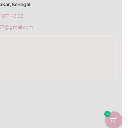
akar, Sénégal
7 871 43 22
777@gmail.com
0