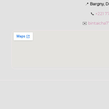
📍
Bargny, D
📞
+221 7
✉️
bintaicha