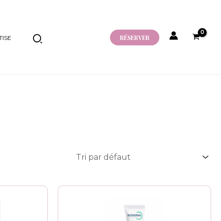
RÉSERVER
ISE
Plage
Ce
de
produit
prix :
6.500 CFA
a