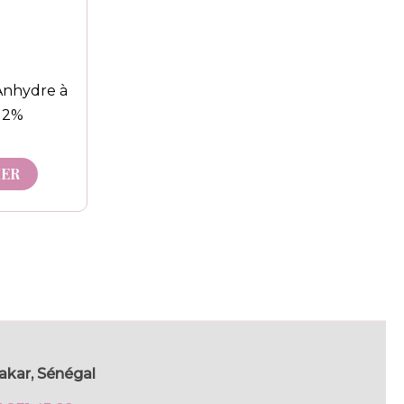
Anhydre à
e 2%
IER
akar, Sénégal