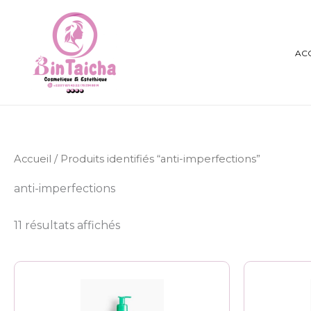
Aller
au
contenu
AC
Accueil
/ Produits identifiés “anti-imperfections”
anti-imperfections
11 résultats affichés
Plage
Ce
de
produit
prix :
8.500 CFA
a