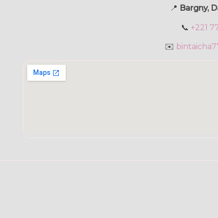
📍
Bargny, D
📞
+221 7
✉️
bintaicha