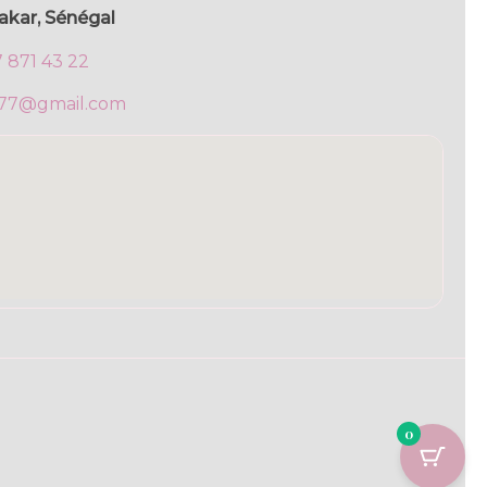
akar, Sénégal
7 871 43 22
777@gmail.com
0