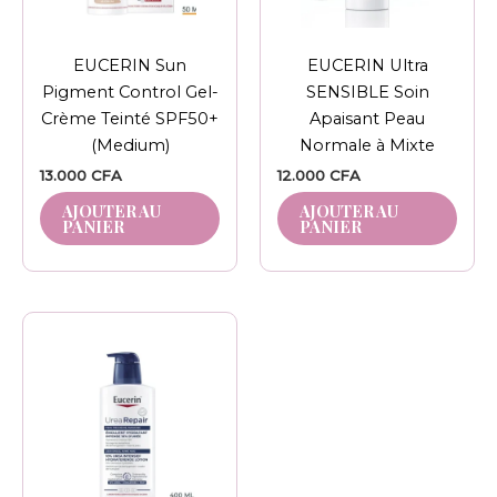
EUCERIN Sun
EUCERIN Ultra
Pigment Control Gel-
SENSIBLE Soin
Crème Teinté SPF50+
Apaisant Peau
(Medium)
Normale à Mixte
13.000
CFA
12.000
CFA
AJOUTER AU
AJOUTER AU
PANIER
PANIER
Plage
Ce
de
produit
prix :
11.000 CFA
a
à
plusieurs
14.000 CFA
variations.
Les
options