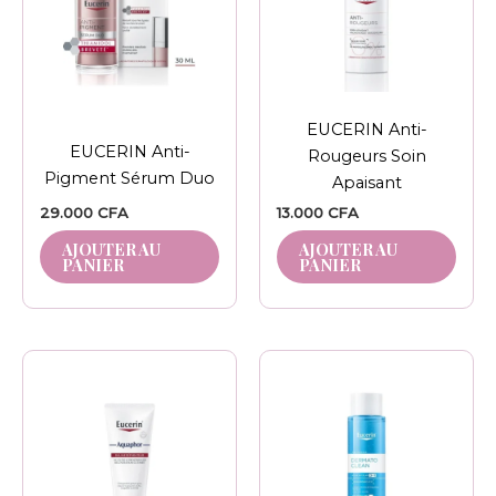
EUCERIN Anti-
EUCERIN Anti-
Rougeurs Soin
Pigment Sérum Duo
Apaisant
29.000
CFA
13.000
CFA
AJOUTER AU
AJOUTER AU
PANIER
PANIER
Plage
Ce
de
produit
prix :
8.000 CFA
a
à
plusieurs
15.000 CFA
variations.
Les