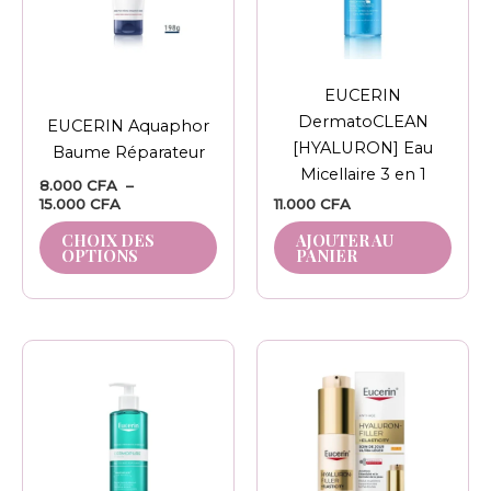
options
peuvent
être
EUCERIN
choisies
DermatoCLEAN
EUCERIN Aquaphor
sur
[HYALURON] Eau
Baume Réparateur
la
Micellaire 3 en 1
page
8.000
CFA
–
15.000
CFA
11.000
CFA
du
produit
CHOIX DES
AJOUTER AU
OPTIONS
PANIER