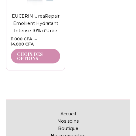
peuvent
être
EUCERIN UreaRepair
choisies
Émollient Hydratant
sur
Intense 10% d’Urée
la
11.000
CFA
–
page
14.000
CFA
du
CHOIX DES
produit
OPTIONS
Accueil
Nos soins
Boutique
Notre expertise